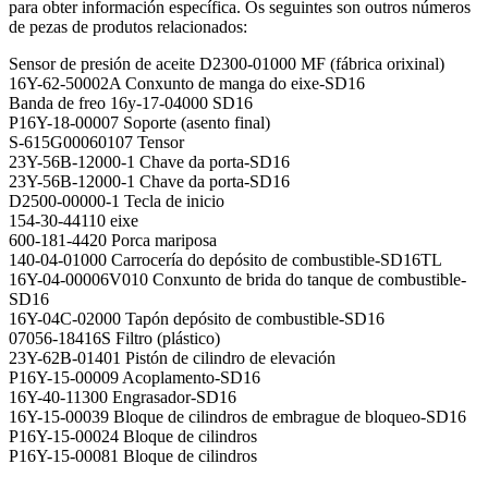
para obter información específica. Os seguintes son outros números
de pezas de produtos relacionados:
Sensor de presión de aceite D2300-01000 MF (fábrica orixinal)
16Y-62-50002A Conxunto de manga do eixe-SD16
Banda de freo 16y-17-04000 SD16
P16Y-18-00007 Soporte (asento final)
S-615G00060107 Tensor
23Y-56B-12000-1 Chave da porta-SD16
23Y-56B-12000-1 Chave da porta-SD16
D2500-00000-1 Tecla de inicio
154-30-44110 eixe
600-181-4420 Porca mariposa
140-04-01000 Carrocería do depósito de combustible-SD16TL
16Y-04-00006V010 Conxunto de brida do tanque de combustible-
SD16
16Y-04C-02000 Tapón depósito de combustible-SD16
07056-18416S Filtro (plástico)
23Y-62B-01401 Pistón de cilindro de elevación
P16Y-15-00009 Acoplamento-SD16
16Y-40-11300 Engrasador-SD16
16Y-15-00039 Bloque de cilindros de embrague de bloqueo-SD16
P16Y-15-00024 Bloque de cilindros
P16Y-15-00081 Bloque de cilindros