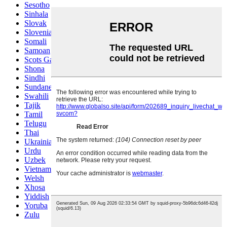
Sesotho
Sinhala
Slovak
Slovenian
Somali
Samoan
Scots Gaelic
Shona
Sindhi
Sundanese
Swahili
Tajik
Tamil
Telugu
Thai
Ukrainian
Urdu
Uzbek
Vietnamese
Welsh
Xhosa
Yiddish
Yoruba
Zulu