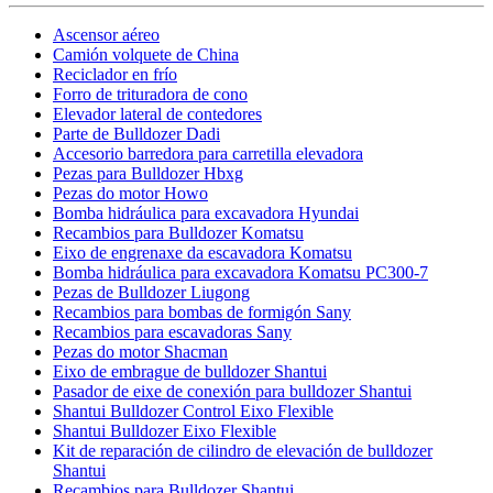
Ascensor aéreo
Camión volquete de China
Reciclador en frío
Forro de trituradora de cono
Elevador lateral de contedores
Parte de Bulldozer Dadi
Accesorio barredora para carretilla elevadora
Pezas para Bulldozer Hbxg
Pezas do motor Howo
Bomba hidráulica para excavadora Hyundai
Recambios para Bulldozer Komatsu
Eixo de engrenaxe da escavadora Komatsu
Bomba hidráulica para excavadora Komatsu PC300-7
Pezas de Bulldozer Liugong
Recambios para bombas de formigón Sany
Recambios para escavadoras Sany
Pezas do motor Shacman
Eixo de embrague de bulldozer Shantui
Pasador de eixe de conexión para bulldozer Shantui
Shantui Bulldozer Control Eixo Flexible
Shantui Bulldozer Eixo Flexible
Kit de reparación de cilindro de elevación de bulldozer
Shantui
Recambios para Bulldozer Shantui