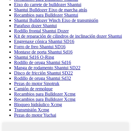
Eixo do carrete de bulldozer Shantui
Shantui Bulldozer Eixo de marcha atrás
Recambios para Bulldozer Shantui
Shantui Bulldozer Winch Eixo de transmisión
Parafuso dozer Shantui
Rodillo frontal Shantui Dozer
Kit de reparación de cilindros de inclinación dozer Shantui
Engrenaxe cónica Shantui SD16
Forro de freo Shantui SD16
Montaxe de porta Shantui Sd16
Shantui Sd16 O-Ring
Rodillo de oruga Shantui Sd16
Manga de rodamento Shantui SD22
Disco de fricción Shantui SD22
Rodillo de oruga Shantui Sd32
Pezas do motor Sinotruk
Camión de remolque
Recambios para Bulldozer Xcmg
Recambios para Bulldozer Xcmg
Bloqueo hidráulico Xcmg
Transmisión Xcmg
Pezas do motor Yuchai