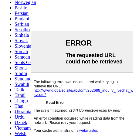
Norwegian
Pashto
Persian
Punjabi
Serbian
Sesotho
Sinhala
Slovak
Slovenian
Somali
Samoan
Scots Gaelic
Shona
Sindhi
Sundanese
Swahili
Tajik
Tamil
Telugu
Thai
Ukrainian
Urdu
Uzbek
Vietnamese
Welsh