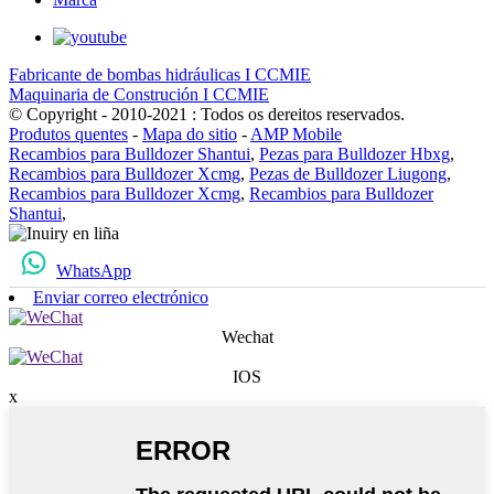
Fabricante de bombas hidráulicas I CCMIE
Maquinaria de Construción I CCMIE
© Copyright - 2010-2021 : Todos os dereitos reservados.
Produtos quentes
-
Mapa do sitio
-
AMP Mobile
Recambios para Bulldozer Shantui
,
Pezas para Bulldozer Hbxg
,
Recambios para Bulldozer Xcmg
,
Pezas de Bulldozer Liugong
,
Recambios para Bulldozer Xcmg
,
Recambios para Bulldozer
Shantui
,
WhatsApp
Enviar correo electrónico
Wechat
IOS
x