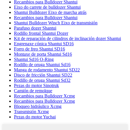
Recambios para Bulldozer Shantui
Eixo do carrete de bulldozer Shantui
Shantui Bulldozer Eixo de marcha atrás
Recambios para Bulldozer Shantui
Shantui Bulldozer Winch Eixo de transmisión
Parafuso dozer Shantui
Rodillo frontal Shantui Dozer
Kit de reparación de cilindros de inclinación dozer Shantui
Engrenaxe cónica Shantui SD16
Forro de freo Shantui SD16
Montaxe de porta Shantui Sd16
Shantui Sd16 O-Ring
Rodillo de oruga Shantui Sd16
Manga de rodamento Shantui SD22
Disco de fricción Shantui SD22
Rodillo de oruga Shantui Sd32
Pezas do motor Sinotruk
Camión de remolque
Recambios para Bulldozer Xcmg
Recambios para Bulldozer Xcmg
Bloqueo hidráulico Xcmg
Transmisión Xcmg
Pezas do motor Yuchai