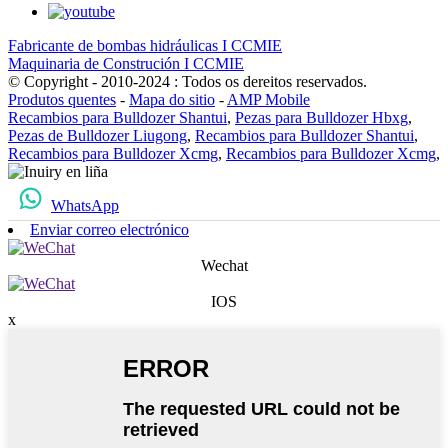
Fabricante de bombas hidráulicas I CCMIE
Maquinaria de Construción I CCMIE
© Copyright - 2010-2024 : Todos os dereitos reservados.
Produtos quentes
-
Mapa do sitio
-
AMP Mobile
Recambios para Bulldozer Shantui
,
Pezas para Bulldozer Hbxg
,
Pezas de Bulldozer Liugong
,
Recambios para Bulldozer Shantui
,
Recambios para Bulldozer Xcmg
,
Recambios para Bulldozer Xcmg
,
WhatsApp
Enviar correo electrónico
Wechat
IOS
x