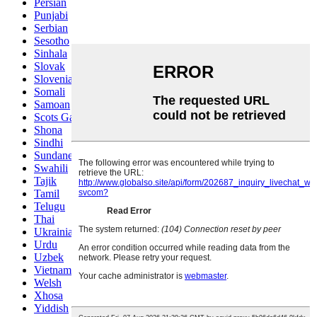
Persian
Punjabi
Serbian
Sesotho
Sinhala
Slovak
Slovenian
Somali
Samoan
Scots Gaelic
Shona
Sindhi
Sundanese
Swahili
Tajik
Tamil
Telugu
Thai
Ukrainian
Urdu
Uzbek
Vietnamese
Welsh
Xhosa
Yiddish