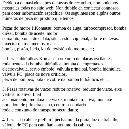
Debido a demasiados tipos de pezas de recambio, non podemos
mostralas todas no sitio web. Non dubide en contactar connosco
para obter información específica. Os seguintes son algúns outros
números de peza do produto que temos:
Pezas do motor 1.Komatsu: bomba de auga, turbocompresor, bomba
diésel, bomba de aceite, motor
conxunto, xunta de culata, silenciador, cigüeñal, árbore de levas,
inxector de rodamentos, man
bomba, pistón, biela, kit de revisión do motor, etc.;
2. Pezas hidráulicas Komatsu: conxunto de placas oscilantes,
rodamentos da bomba hidráulica, bomba de engrenaxes,
electroválvula, servo émbolo, válvula principal, bomba hidráulica
válvula PC, placa de nove orificios,
placa de bombeo, bola de cobre da bomba hidráulica, etc.;
3. Pezas rotativas de viaxe: redutor rotativo, redutor de viaxe, eixe
vertical rotativo, final
accionamento, montaxe de viaxe, montaxe rotativa, montaxe
portadora de primeira etapa, centro secundario
roda e conxunto de transporte secundario;
4. Pezas da cabina: prefiltro, pechadura da porta, luz de traballo,
válvula de PC para camiñar, conxunto da cabina,