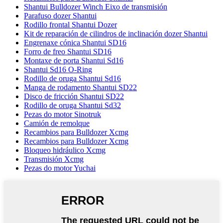
Shantui Bulldozer Winch Eixo de transmisión
Parafuso dozer Shantui
Rodillo frontal Shantui Dozer
Kit de reparación de cilindros de inclinación dozer Shantui
Engrenaxe cónica Shantui SD16
Forro de freo Shantui SD16
Montaxe de porta Shantui Sd16
Shantui Sd16 O-Ring
Rodillo de oruga Shantui Sd16
Manga de rodamento Shantui SD22
Disco de fricción Shantui SD22
Rodillo de oruga Shantui Sd32
Pezas do motor Sinotruk
Camión de remolque
Recambios para Bulldozer Xcmg
Recambios para Bulldozer Xcmg
Bloqueo hidráulico Xcmg
Transmisión Xcmg
Pezas do motor Yuchai