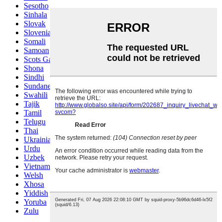
Sesotho
Sinhala
Slovak
Slovenian
Somali
Samoan
Scots Gaelic
Shona
Sindhi
Sundanese
Swahili
Tajik
Tamil
Telugu
Thai
Ukrainian
Urdu
Uzbek
Vietnamese
Welsh
Xhosa
Yiddish
Yoruba
Zulu