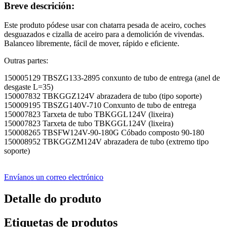
Breve descrición:
Este produto pódese usar con chatarra pesada de aceiro, coches
desguazados e cizalla de aceiro para a demolición de vivendas.
Balanceo libremente, fácil de mover, rápido e eficiente.
Outras partes:
150005129 TBSZG133-2895 conxunto de tubo de entrega (anel de
desgaste L=35)
150007832 TBKGGZ124V abrazadera de tubo (tipo soporte)
150009195 TBSZG140V-710 Conxunto de tubo de entrega
150007823 Tarxeta de tubo TBKGGL124V (lixeira)
150007823 Tarxeta de tubo TBKGGL124V (lixeira)
150008265 TBSFW124V-90-180G Cóbado composto 90-180
150008952 TBKGGZM124V abrazadera de tubo (extremo tipo
soporte)
Envíanos un correo electrónico
Detalle do produto
Etiquetas de produtos