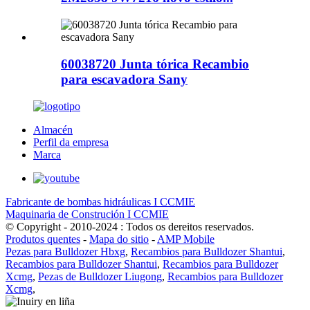
60038720 Junta tórica Recambio
para escavadora Sany
Almacén
Perfil da empresa
Marca
Fabricante de bombas hidráulicas I CCMIE
Maquinaria de Construción I CCMIE
© Copyright - 2010-2024 : Todos os dereitos reservados.
Produtos quentes
-
Mapa do sitio
-
AMP Mobile
Pezas para Bulldozer Hbxg
,
Recambios para Bulldozer Shantui
,
Recambios para Bulldozer Shantui
,
Recambios para Bulldozer
Xcmg
,
Pezas de Bulldozer Liugong
,
Recambios para Bulldozer
Xcmg
,