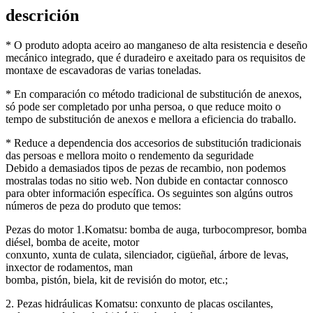
descrición
* O produto adopta aceiro ao manganeso de alta resistencia e deseño
mecánico integrado, que é duradeiro e axeitado para os requisitos de
montaxe de escavadoras de varias toneladas.
* En comparación co método tradicional de substitución de anexos,
só pode ser completado por unha persoa, o que reduce moito o
tempo de substitución de anexos e mellora a eficiencia do traballo.
* Reduce a dependencia dos accesorios de substitución tradicionais
das persoas e mellora moito o rendemento da seguridade
Debido a demasiados tipos de pezas de recambio, non podemos
mostralas todas no sitio web. Non dubide en contactar connosco
para obter información específica. Os seguintes son algúns outros
números de peza do produto que temos:
Pezas do motor 1.Komatsu: bomba de auga, turbocompresor, bomba
diésel, bomba de aceite, motor
conxunto, xunta de culata, silenciador, cigüeñal, árbore de levas,
inxector de rodamentos, man
bomba, pistón, biela, kit de revisión do motor, etc.;
2. Pezas hidráulicas Komatsu: conxunto de placas oscilantes,