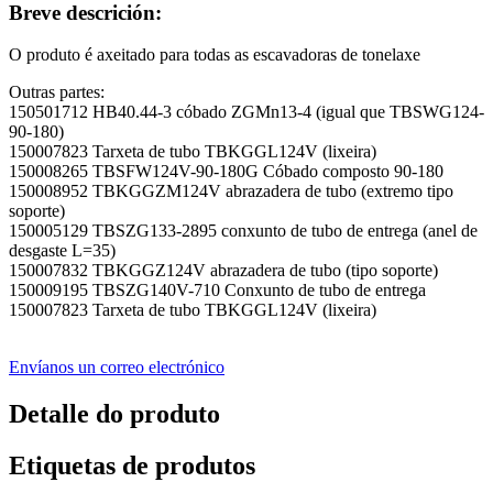
Breve descrición:
O produto é axeitado para todas as escavadoras de tonelaxe
Outras partes:
150501712 HB40.44-3 cóbado ZGMn13-4 (igual que TBSWG124-
90-180)
150007823 Tarxeta de tubo TBKGGL124V (lixeira)
150008265 TBSFW124V-90-180G Cóbado composto 90-180
150008952 TBKGGZM124V abrazadera de tubo (extremo tipo
soporte)
150005129 TBSZG133-2895 conxunto de tubo de entrega (anel de
desgaste L=35)
150007832 TBKGGZ124V abrazadera de tubo (tipo soporte)
150009195 TBSZG140V-710 Conxunto de tubo de entrega
150007823 Tarxeta de tubo TBKGGL124V (lixeira)
Envíanos un correo electrónico
Detalle do produto
Etiquetas de produtos