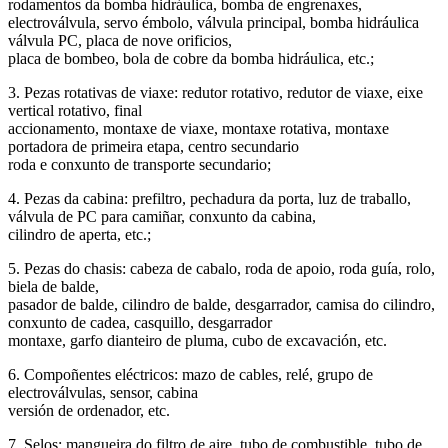
rodamentos da bomba hidráulica, bomba de engrenaxes,
electroválvula, servo émbolo, válvula principal, bomba hidráulica
válvula PC, placa de nove orificios,
placa de bombeo, bola de cobre da bomba hidráulica, etc.;
3. Pezas rotativas de viaxe: redutor rotativo, redutor de viaxe, eixe
vertical rotativo, final
accionamento, montaxe de viaxe, montaxe rotativa, montaxe
portadora de primeira etapa, centro secundario
roda e conxunto de transporte secundario;
4. Pezas da cabina: prefiltro, pechadura da porta, luz de traballo,
válvula de PC para camiñar, conxunto da cabina,
cilindro de aperta, etc.;
5. Pezas do chasis: cabeza de cabalo, roda de apoio, roda guía, rolo,
biela de balde,
pasador de balde, cilindro de balde, desgarrador, camisa do cilindro,
conxunto de cadea, casquillo, desgarrador
montaxe, garfo dianteiro de pluma, cubo de excavación, etc.
6. Compoñentes eléctricos: mazo de cables, relé, grupo de
electroválvulas, sensor, cabina
versión de ordenador, etc.
7. Selos: mangueira do filtro de aire, tubo de combustible, tubo de