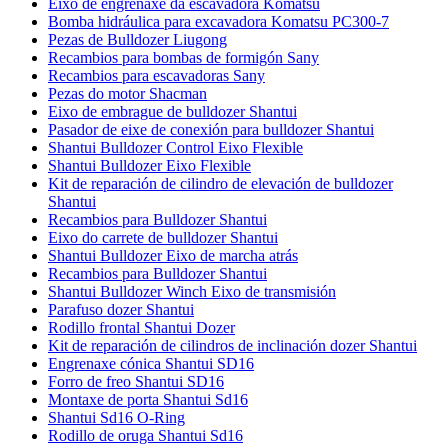
Eixo de engrenaxe da escavadora Komatsu
Bomba hidráulica para excavadora Komatsu PC300-7
Pezas de Bulldozer Liugong
Recambios para bombas de formigón Sany
Recambios para escavadoras Sany
Pezas do motor Shacman
Eixo de embrague de bulldozer Shantui
Pasador de eixe de conexión para bulldozer Shantui
Shantui Bulldozer Control Eixo Flexible
Shantui Bulldozer Eixo Flexible
Kit de reparación de cilindro de elevación de bulldozer
Shantui
Recambios para Bulldozer Shantui
Eixo do carrete de bulldozer Shantui
Shantui Bulldozer Eixo de marcha atrás
Recambios para Bulldozer Shantui
Shantui Bulldozer Winch Eixo de transmisión
Parafuso dozer Shantui
Rodillo frontal Shantui Dozer
Kit de reparación de cilindros de inclinación dozer Shantui
Engrenaxe cónica Shantui SD16
Forro de freo Shantui SD16
Montaxe de porta Shantui Sd16
Shantui Sd16 O-Ring
Rodillo de oruga Shantui Sd16